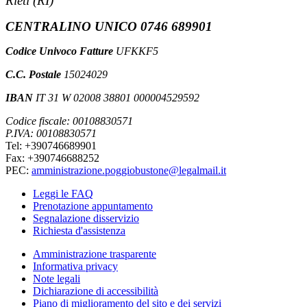
Rieti (RI)
CENTRALINO UNICO 0746 689901
Codice Univoco Fatture
UFKKF5
C.C. Postale
15024029
IBAN
IT 31 W 02008 38801 000004529592
Codice fiscale: 00108830571
P.IVA: 00108830571
Tel: +390746689901
Fax: +390746688252
PEC:
amministrazione.poggiobustone@legalmail.it
Leggi le FAQ
Prenotazione appuntamento
Segnalazione disservizio
Richiesta d'assistenza
Amministrazione trasparente
Informativa privacy
Note legali
Dichiarazione di accessibilità
Piano di miglioramento del sito e dei servizi