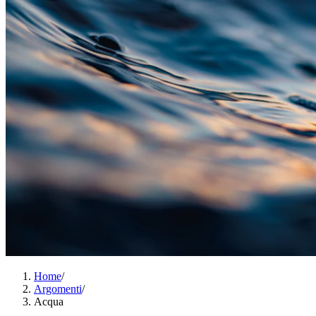
Home
/
Argomenti
/
Acqua