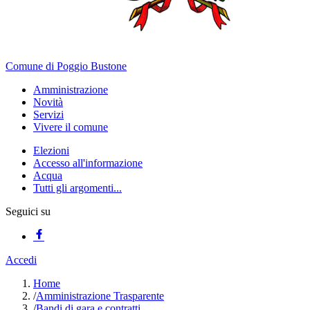
Comune di Poggio Bustone
Amministrazione
Novità
Servizi
Vivere il comune
Elezioni
Accesso all'informazione
Acqua
Tutti gli argomenti...
Seguici su
Accedi
Home
/
Amministrazione Trasparente
/
Bandi di gara e contratti