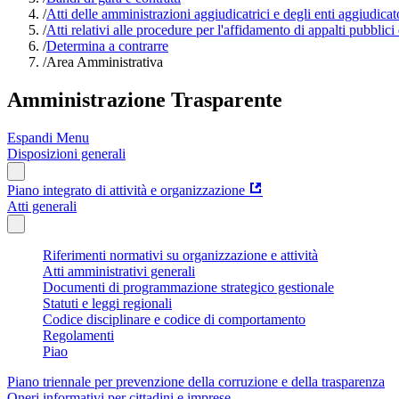
/
Atti delle amministrazioni aggiudicatrici e degli enti aggiudica
/
Atti relativi alle procedure per l'affidamento di appalti pubblici
/
Determina a contrarre
/
Area Amministrativa
Amministrazione Trasparente
Espandi Menu
Disposizioni generali
Piano integrato di attività e organizzazione
Atti generali
Riferimenti normativi su organizzazione e attività
Atti amministrativi generali
Documenti di programmazione strategico gestionale
Statuti e leggi regionali
Codice disciplinare e codice di comportamento
Regolamenti
Piao
Piano triennale per prevenzione della corruzione e della trasparenza
Oneri informativi per cittadini e imprese