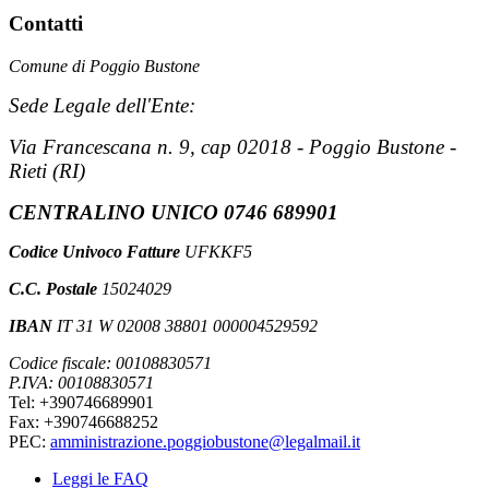
Contatti
Comune di Poggio Bustone
Sede Legale dell'Ente:
Via Francescana n. 9, cap 02018 - Poggio Bustone -
Rieti (RI)
CENTRALINO UNICO 0746 689901
Codice Univoco Fatture
UFKKF5
C.C. Postale
15024029
IBAN
IT 31 W 02008 38801 000004529592
Codice fiscale: 00108830571
P.IVA: 00108830571
Tel: +390746689901
Fax: +390746688252
PEC:
amministrazione.poggiobustone@legalmail.it
Leggi le FAQ