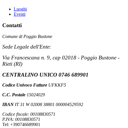
Luoghi
Eventi
Contatti
Comune di Poggio Bustone
Sede Legale dell'Ente:
Via Francescana n. 9, cap 02018 - Poggio Bustone -
Rieti (RI)
CENTRALINO UNICO 0746 689901
Codice Univoco Fatture
UFKKF5
C.C. Postale
15024029
IBAN
IT 31 W 02008 38801 000004529592
Codice fiscale: 00108830571
P.IVA: 00108830571
Tel: +390746689901