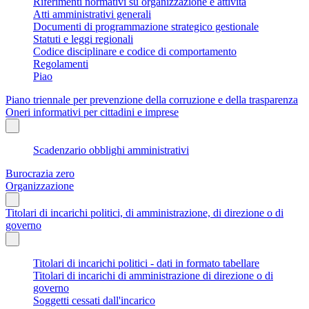
Riferimenti normativi su organizzazione e attività
Atti amministrativi generali
Documenti di programmazione strategico gestionale
Statuti e leggi regionali
Codice disciplinare e codice di comportamento
Regolamenti
Piao
Piano triennale per prevenzione della corruzione e della trasparenza
Oneri informativi per cittadini e imprese
Scadenzario obblighi amministrativi
Burocrazia zero
Organizzazione
Titolari di incarichi politici, di amministrazione, di direzione o di
governo
Titolari di incarichi politici - dati in formato tabellare
Titolari di incarichi di amministrazione di direzione o di
governo
Soggetti cessati dall'incarico