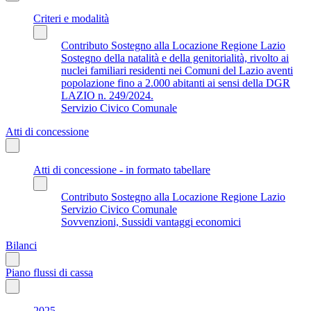
Criteri e modalità
Contributo Sostegno alla Locazione Regione Lazio
Sostegno della natalità e della genitorialità, rivolto ai
nuclei familiari residenti nei Comuni del Lazio aventi
popolazione fino a 2.000 abitanti ai sensi della DGR
LAZIO n. 249/2024.
Servizio Civico Comunale
Atti di concessione
Atti di concessione - in formato tabellare
Contributo Sostegno alla Locazione Regione Lazio
Servizio Civico Comunale
Sovvenzioni, Sussidi vantaggi economici
Bilanci
Piano flussi di cassa
2025