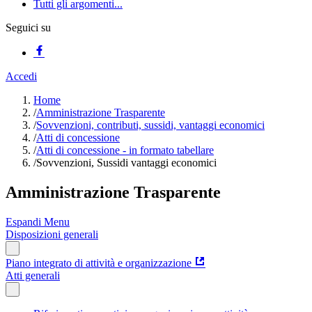
Tutti gli argomenti...
Seguici su
Accedi
Home
/
Amministrazione Trasparente
/
Sovvenzioni, contributi, sussidi, vantaggi economici
/
Atti di concessione
/
Atti di concessione - in formato tabellare
/
Sovvenzioni, Sussidi vantaggi economici
Amministrazione Trasparente
Espandi Menu
Disposizioni generali
Piano integrato di attività e organizzazione
Atti generali