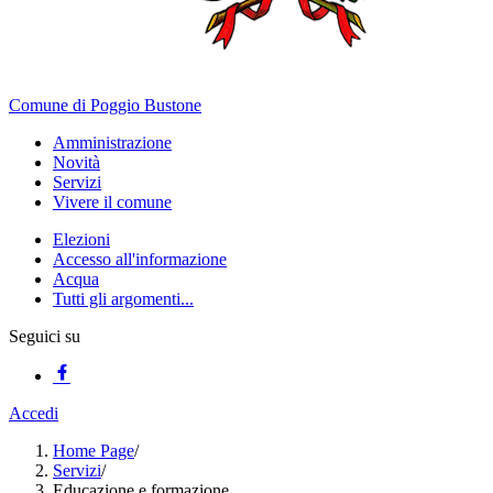
Comune di Poggio Bustone
Amministrazione
Novità
Servizi
Vivere il comune
Elezioni
Accesso all'informazione
Acqua
Tutti gli argomenti...
Seguici su
Accedi
Home Page
/
Servizi
/
Educazione e formazione