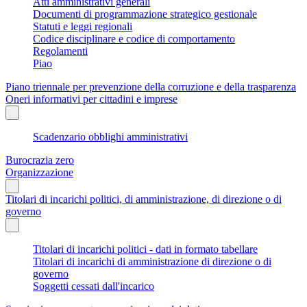
Atti amministrativi generali
Documenti di programmazione strategico gestionale
Statuti e leggi regionali
Codice disciplinare e codice di comportamento
Regolamenti
Piao
Piano triennale per prevenzione della corruzione e della trasparenza
Oneri informativi per cittadini e imprese
Scadenzario obblighi amministrativi
Burocrazia zero
Organizzazione
Titolari di incarichi politici, di amministrazione, di direzione o di
governo
Titolari di incarichi politici - dati in formato tabellare
Titolari di incarichi di amministrazione di direzione o di
governo
Soggetti cessati dall'incarico