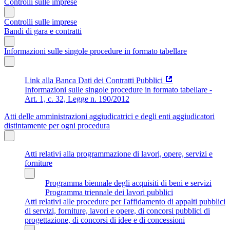
Controlli sulle imprese
Controlli sulle imprese
Bandi di gara e contratti
Informazioni sulle singole procedure in formato tabellare
Link alla Banca Dati dei Contratti Pubblici
Informazioni sulle singole procedure in formato tabellare -
Art. 1, c. 32, Legge n. 190/2012
Atti delle amministrazioni aggiudicatrici e degli enti aggiudicatori
distintamente per ogni procedura
Atti relativi alla programmazione di lavori, opere, servizi e
forniture
Programma biennale degli acquisiti di beni e servizi
Programma triennale dei lavori pubblici
Atti relativi alle procedure per l'affidamento di appalti pubblici
di servizi, forniture, lavori e opere, di concorsi pubblici di
progettazione, di concorsi di idee e di concessioni