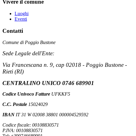
Vivere il comune
Luoghi
Eventi
Contatti
Comune di Poggio Bustone
Sede Legale dell'Ente:
Via Francescana n. 9, cap 02018 - Poggio Bustone -
Rieti (RI)
CENTRALINO UNICO 0746 689901
Codice Univoco Fatture
UFKKF5
C.C. Postale
15024029
IBAN
IT 31 W 02008 38801 000004529592
Codice fiscale: 00108830571
P.IVA: 00108830571
Tel: +390746689901