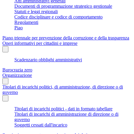
Atti amministrativi generali
Documenti di programmazione strategico gestionale
Statuti e leggi regionali
Codice disciplinare e codice di comportamento
Regolamenti
Piao
Piano triennale per prevenzione della corruzione e della trasparenza
Oneri informativi per cittadini e imprese
Scadenzario obblighi amministrativi
Burocrazia zero
Organizzazione
Titolari di incarichi politici, di amministrazione, di direzione o di
governo
Titolari di incarichi politici - dati in formato tabellare
Titolari di incarichi di amministrazione di direzione o di
governo
Soggetti cessati dall'incarico