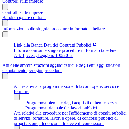
Controlli sulle imprese
Controlli sulle imprese
Bandi di gara e contratti
Informazioni sulle singole procedure in formato tabellare
Link alla Banca Dati dei Contratti Pubblici
Informazioni sulle singole procedure in formato tabellare -
Art. 1, c. 32, Legge n. 190/2012
Atti delle amministrazioni aggiudicatrici e degli enti aggiudicatori
distintamente per ogni procedura
Atti relativi alla programmazione di lavori, opere, servizi e
forniture
Programma biennale degli acquisiti di beni e servizi
Programma triennale dei lavori pubblici
Atti relativi alle procedure per l'affidamento di appalti pubblici
di servizi, forniture, lavori e opere, di concorsi pubblici di
progettazione, di concorsi di idee e di concessioni