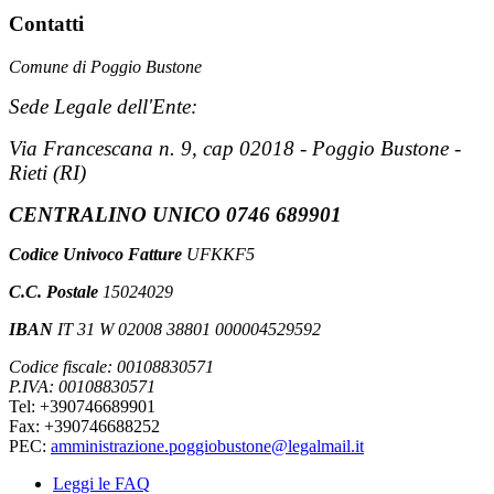
Contatti
Comune di Poggio Bustone
Sede Legale dell'Ente:
Via Francescana n. 9, cap 02018 - Poggio Bustone -
Rieti (RI)
CENTRALINO UNICO 0746 689901
Codice Univoco Fatture
UFKKF5
C.C. Postale
15024029
IBAN
IT 31 W 02008 38801 000004529592
Codice fiscale: 00108830571
P.IVA: 00108830571
Tel: +390746689901
Fax: +390746688252
PEC:
amministrazione.poggiobustone@legalmail.it
Leggi le FAQ