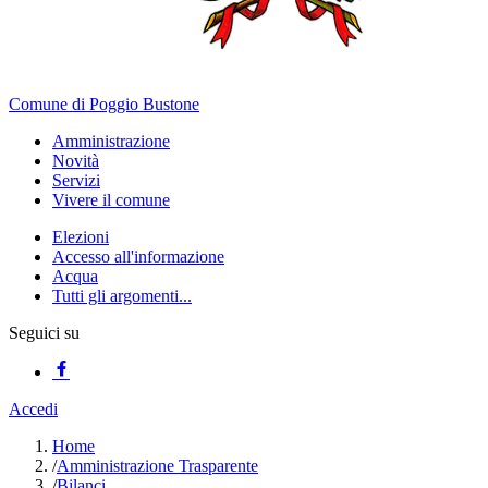
Comune di Poggio Bustone
Amministrazione
Novità
Servizi
Vivere il comune
Elezioni
Accesso all'informazione
Acqua
Tutti gli argomenti...
Seguici su
Accedi
Home
/
Amministrazione Trasparente
/
Bilanci