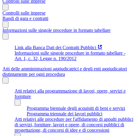
Controlli sulle imprese
Controlli sulle imprese
Bandi di gara e contratti
Informazioni sulle singole procedure in formato tabellare
Link alla Banca Dati dei Contratti Pubblici
Informazioni sulle singole procedure in formato tabellare -
Art. 1, c. 32, Legge n. 190/2012
Atti delle amministrazioni aggiudicatrici e degli enti aggiudicatori
distintamente per ogni procedura
Atti relativi alla programmazione di lavori, opere, servizi e
forniture
Programma biennale degli acquisiti di beni e servizi
Programma triennale dei lavori pubblici
Atti relativi alle procedure per l'affidamento di appalti pubblici
di servizi, forniture, lavori e opere, di concorsi pubblici di
progettazione, di concorsi di idee e di concessioni