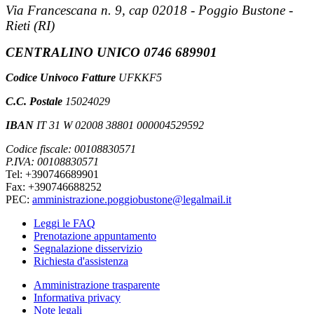
Via Francescana n. 9, cap 02018 - Poggio Bustone -
Rieti (RI)
CENTRALINO UNICO 0746 689901
Codice Univoco Fatture
UFKKF5
C.C. Postale
15024029
IBAN
IT 31 W 02008 38801 000004529592
Codice fiscale: 00108830571
P.IVA: 00108830571
Tel: +390746689901
Fax: +390746688252
PEC:
amministrazione.poggiobustone@legalmail.it
Leggi le FAQ
Prenotazione appuntamento
Segnalazione disservizio
Richiesta d'assistenza
Amministrazione trasparente
Informativa privacy
Note legali