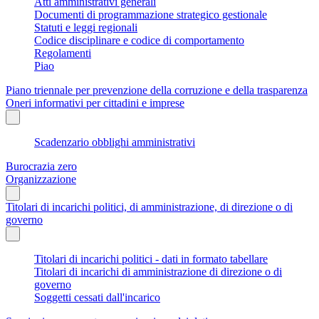
Atti amministrativi generali
Documenti di programmazione strategico gestionale
Statuti e leggi regionali
Codice disciplinare e codice di comportamento
Regolamenti
Piao
Piano triennale per prevenzione della corruzione e della trasparenza
Oneri informativi per cittadini e imprese
Scadenzario obblighi amministrativi
Burocrazia zero
Organizzazione
Titolari di incarichi politici, di amministrazione, di direzione o di
governo
Titolari di incarichi politici - dati in formato tabellare
Titolari di incarichi di amministrazione di direzione o di
governo
Soggetti cessati dall'incarico