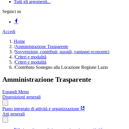
Tutti gli argomenti...
Seguici su
Accedi
Home
/
Amministrazione Trasparente
/
Sovvenzioni, contributi, sussidi, vantaggi economici
/
Criteri e modalità
/
Criteri e modalità
/
Contributo Sostegno alla Locazione Regione Lazio
Amministrazione Trasparente
Espandi Menu
Disposizioni generali
Piano integrato di attività e organizzazione
Atti generali