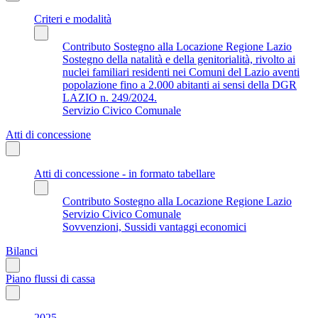
Criteri e modalità
Contributo Sostegno alla Locazione Regione Lazio
Sostegno della natalità e della genitorialità, rivolto ai
nuclei familiari residenti nei Comuni del Lazio aventi
popolazione fino a 2.000 abitanti ai sensi della DGR
LAZIO n. 249/2024.
Servizio Civico Comunale
Atti di concessione
Atti di concessione - in formato tabellare
Contributo Sostegno alla Locazione Regione Lazio
Servizio Civico Comunale
Sovvenzioni, Sussidi vantaggi economici
Bilanci
Piano flussi di cassa
2025