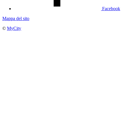
Facebook
Mappa del sito
©
MyCity