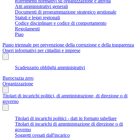
Riferimenti normativi su organizzazione e attività
Atti amministrativi generali
Documenti di programmazione strategico gestionale
Statuti e leggi regionali
Codice disciplinare e codice di comportamento
Regolamenti
Piao
Piano triennale per prevenzione della corruzione e della trasparenza
Oneri informativi per cittadini e imprese
Scadenzario obblighi amministrativi
Burocrazia zero
Organizzazione
Titolari di incarichi politici, di amministrazione, di direzione o di
governo
Titolari di incarichi politici - dati in formato tabellare
Titolari di incarichi di amministrazione di direzione o di
governo
Soggetti cessati dall'incarico