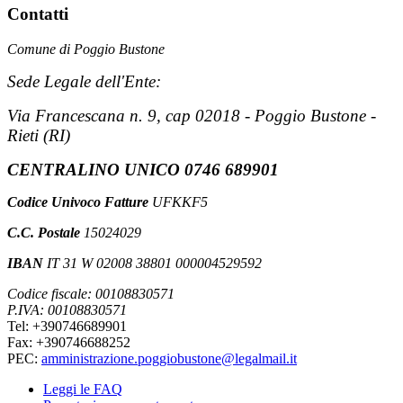
Contatti
Comune di Poggio Bustone
Sede Legale dell'Ente:
Via Francescana n. 9, cap 02018 - Poggio Bustone -
Rieti (RI)
CENTRALINO UNICO 0746 689901
Codice Univoco Fatture
UFKKF5
C.C. Postale
15024029
IBAN
IT 31 W 02008 38801 000004529592
Codice fiscale: 00108830571
P.IVA: 00108830571
Tel: +390746689901
Fax: +390746688252
PEC:
amministrazione.poggiobustone@legalmail.it
Leggi le FAQ