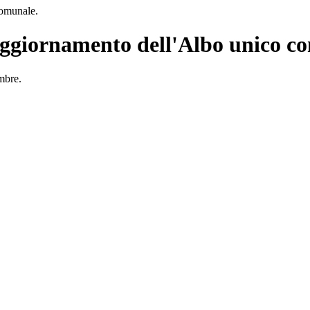
comunale.
: aggiornamento dell'Albo unico c
mbre.