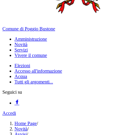
Comune di Poggio Bustone
Amministrazione
Novità
Servizi
Vivere il comune
Elezioni
Accesso all'informazione
Acqua
Tutti gli argomenti...
Seguici su
Accedi
Home Page
/
Novità
/
Avvisi
/