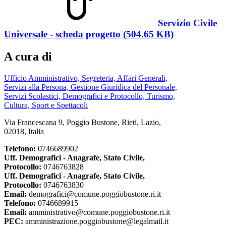
Servizio Civile
Universale - scheda progetto (504.65 KB)
A cura di
Ufficio Amministrativo, Segreteria, Affari Generali,
Servizi alla Persona, Gestione Giuridica del Personale,
Servizi Scolastici, Demografici e Protocollo, Turismo,
Cultura, Sport e Spettacoli
Via Francescana 9, Poggio Bustone, Rieti, Lazio,
02018, Italia
Telefono:
0746689902
Uff. Demografici - Anagrafe, Stato Civile,
Protocollo:
0746763828
Uff. Demografici - Anagrafe, Stato Civile,
Protocollo:
0746763830
Email:
demografici@comune.poggiobustone.ri.it
Telefono:
0746689915
Email:
amministrativo@comune.poggiobustone.ri.it
PEC:
amministrazione.poggiobustone@legalmail.it