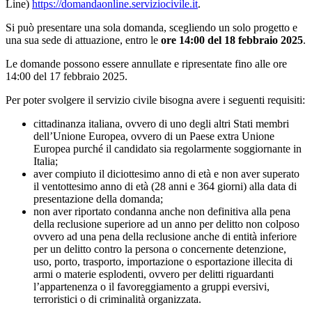
Line)
https://domandaonline.serviziocivile.it
.
Si può presentare una sola domanda, scegliendo un solo progetto e
una sua sede di attuazione, entro le
ore 14:00 del 18 febbraio 2025
.
Le domande possono essere annullate e ripresentate fino alle ore
14:00 del 17 febbraio 2025.
Per poter svolgere il servizio civile bisogna avere i seguenti requisiti:
cittadinanza italiana, ovvero di uno degli altri Stati membri
dell’Unione Europea, ovvero di un Paese extra Unione
Europea purché il candidato sia regolarmente soggiornante in
Italia;
aver compiuto il diciottesimo anno di età e non aver superato
il ventottesimo anno di età (28 anni e 364 giorni) alla data di
presentazione della domanda;
non aver riportato condanna anche non definitiva alla pena
della reclusione superiore ad un anno per delitto non colposo
ovvero ad una pena della reclusione anche di entità inferiore
per un delitto contro la persona o concernente detenzione,
uso, porto, trasporto, importazione o esportazione illecita di
armi o materie esplodenti, ovvero per delitti riguardanti
l’appartenenza o il favoreggiamento a gruppi eversivi,
terroristici o di criminalità organizzata.