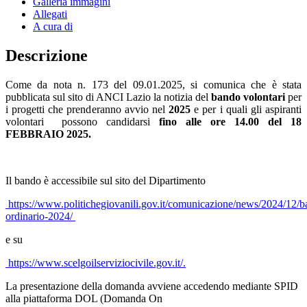
Galleria immagini
Allegati
A cura di
Descrizione
Come da nota n. 173 del 09.01.2025, si comunica che è stata
pubblicata sul sito di ANCI Lazio la notizia del
bando volontari
per
i progetti che prenderanno avvio nel
2025
e per i quali gli aspiranti
volontari possono candidarsi
fino alle ore 14.00 del 18
FEBBRAIO 2025.
Il bando è accessibile sul sito del Dipartimento
https://www.politichegiovanili.gov.it/comunicazione/news/2024/12/b
ordinario-2024/
e su
https://www.scelgoilserviziocivile.gov.it/.
La presentazione della domanda avviene accedendo mediante SPID
alla piattaforma DOL (Domanda On