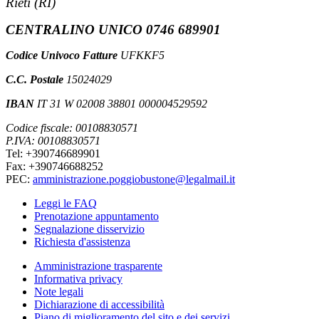
Rieti (RI)
CENTRALINO UNICO 0746 689901
Codice Univoco Fatture
UFKKF5
C.C. Postale
15024029
IBAN
IT 31 W 02008 38801 000004529592
Codice fiscale: 00108830571
P.IVA: 00108830571
Tel: +390746689901
Fax: +390746688252
PEC:
amministrazione.poggiobustone@legalmail.it
Leggi le FAQ
Prenotazione appuntamento
Segnalazione disservizio
Richiesta d'assistenza
Amministrazione trasparente
Informativa privacy
Note legali
Dichiarazione di accessibilità
Piano di miglioramento del sito e dei servizi