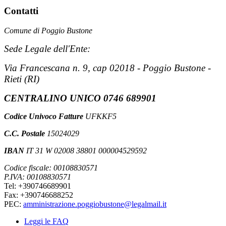
Contatti
Comune di Poggio Bustone
Sede Legale dell'Ente:
Via Francescana n. 9, cap 02018 - Poggio Bustone -
Rieti (RI)
CENTRALINO UNICO 0746 689901
Codice Univoco Fatture
UFKKF5
C.C. Postale
15024029
IBAN
IT 31 W 02008 38801 000004529592
Codice fiscale: 00108830571
P.IVA: 00108830571
Tel: +390746689901
Fax: +390746688252
PEC:
amministrazione.poggiobustone@legalmail.it
Leggi le FAQ